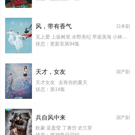
风，带有香气
日本剧
见上爱 上坂树里 水野美纪 早坂美海 小林隆 小林虎之介 津崎史郎 岩瀬顕子 三浦贵大 根岸季衣 大岛美幸 义达祐未 たくや 原田泰造 北村一辉 佐野晶哉 藤原季节 林裕太 坂东弥十郎 内田慈 小倉史也 片冈鹤太郎 松金米子 广冈由里子 春海四方 多部未华子 高岛政宏 二田絢乃 中田青渚 井上向日葵 丸山礼 研直子 生田绘梨花 菊池亚希子 中井友望 木越明 原嶋凛 玄理 伊势志摩 古川雄大 坂口涼太郎 平野生成 森田甘路 猫背椿 饭尾和树 若林时英 村上穂乃佳 东野绚香 大河原次郎 野添义弘 筒井道隆 仲
状态：更新至第94集
天才，女友
国产剧
天才女友 去有你的夏天
状态：第14集
兵自风中来
国产剧
欧豪 蓝盈莹 丁勇岱 史兰芽
状态：第36集已完结