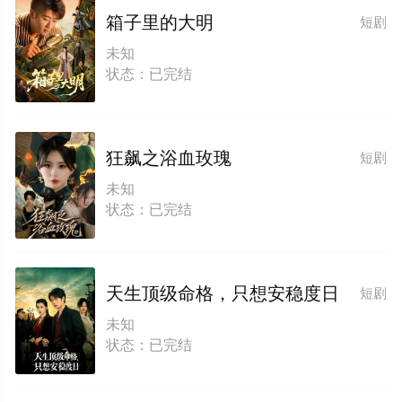
箱子里的大明
短剧
未知
状态：已完结
狂飙之浴血玫瑰
短剧
未知
状态：已完结
天生顶级命格，只想安稳度日
短剧
未知
状态：已完结