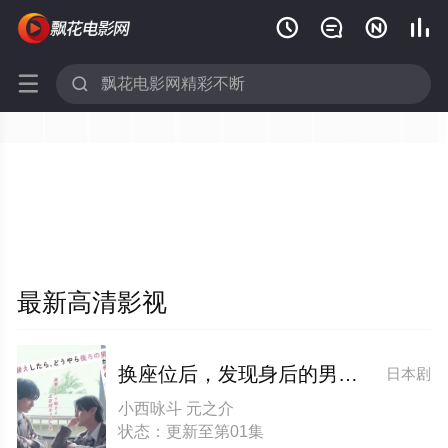






最新高清影视
换座位后，发现身后的男生好像喜欢我
日本剧
小西咏斗 元之介
状态：更新至第01集