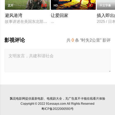
9.0
2.0
正片
HD
中文字幕
避风港湾
让爱回家
插入即出
故事讲述在美国东北部一个小镇的农场，一个怀抱音乐理想的男
...
2025 / 
影视评论
共
0
条 “时失2公里” 影评
飘花电影网
提供最新电影、电视剧大全，无广告真不卡顿在线看片体验
Copyright © 2022 91essays.com All Rights Reserved
粤ICP备2022000593号