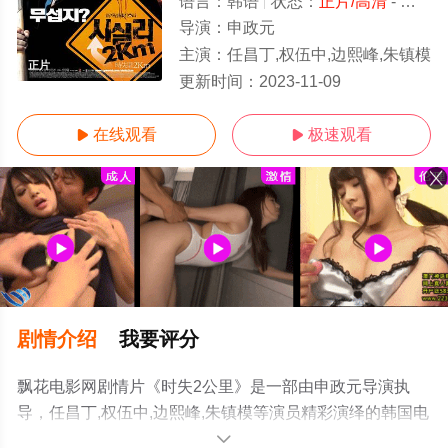
语言：
韩语
状态：
正片/高清
- 免费在线观看
导演：
申政元
主演：
任昌丁,权伍中,边熙峰,朱镇模
正片
更新时间：
2023-11-09
在线观看
极速观看


剧情介绍
我要评分
飘花电影网剧情片《时失2公里》是一部由申政元导演执
导，任昌丁,权伍中,边熙峰,朱镇模等演员精彩演绎的韩国电
影，手机免费观看高清无删减完整版电影大全就上飘花影
