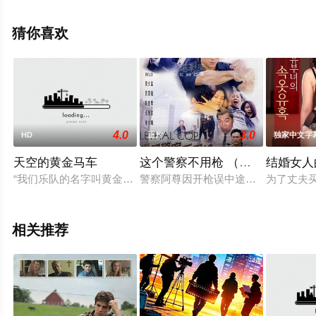
院，更多相关信息可移步至豆瓣电影、电视猫或剧情网等
平台了解。
猜你喜欢
4.0
3.0
HD
正片
独家中文字
天空的黄金马车
这个警察不用枪 （国语版）
结婚女人
“我们乐队的名字叫黄金马车，我们一定会火的！”这是一部前辈
警察阿尊因开枪误中途人,其后拿起枪
为了丈夫买
相关推荐