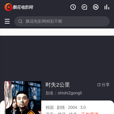






时失2公里
分享

别名：shishi2gongli
韩国
剧情
2004
3.0