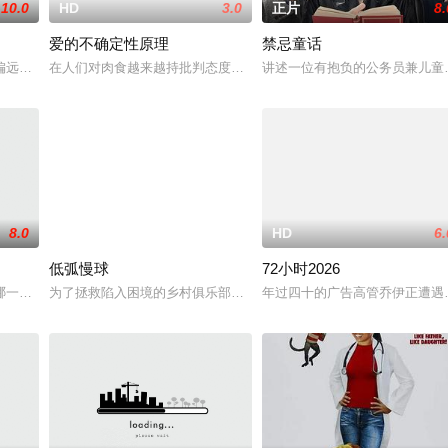
10.0
HD
3.0
正片
8.
爱的不确定性原理
禁忌童话
”，步步为营接近倔强女医生李梦（李萌萌 饰）
偏远边境的敌军士兵在忘记边境的哪一边是哪一边后，陷入了深深的迷失方向状
在人们对肉食越来越持批判态度的时代，做一名屠夫并不容易。如果
讲述一位有抱负的公务员兼儿童
8.0
HD
4.0
HD
6.
低弧慢球
72小时2026
。如今，三人为了一场仅有一次的演出再度合体，前提
哪一步？
为了拯救陷入困境的乡村俱乐部，并赢得父亲的认同，一名过气职业
年过四十的广告高管乔伊正遭遇