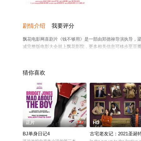
HD
剧情介绍
我要评分
飘花电影网喜剧片《钱不够用》是一部由郑德禄导演执导，梁
减完整版电影大全就上飘花影院，更多相关信息可移步至豆
猜你喜欢
正片
7.0
HD
BJ单身日记4
古宅老友记：2021圣诞