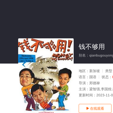
钱不够用
别名：qianbugouyon
地区：
新加坡
类型
语言：
国语
状态：
导演：
郑德禄
主演：
梁智强,李国煌
更新时间：
2023-11-
在线观看
