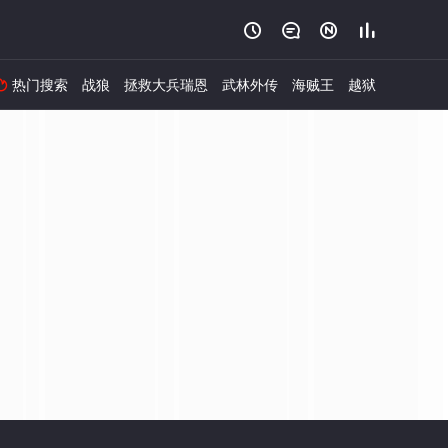




热门搜索
战狼
拯救大兵瑞恩
武林外传
海贼王
越狱
