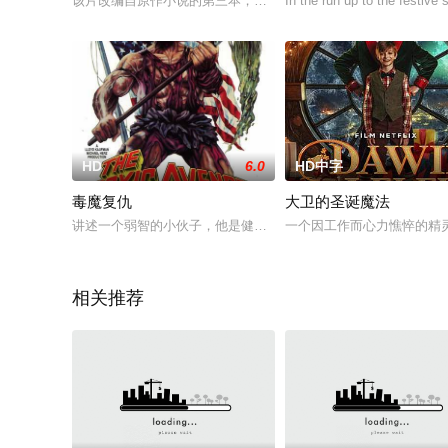
该片改编自原作小说的第三本，BJ此时五十岁出头，边适应着当
In the run up to the festive
HD
6.0
HD中字
毒魔复仇
大卫的圣诞魔法
讲述一个弱智的小伙子，他是健身中心的拖把清洁工，某天，他
一个因工作而心力憔悴的精
相关推荐