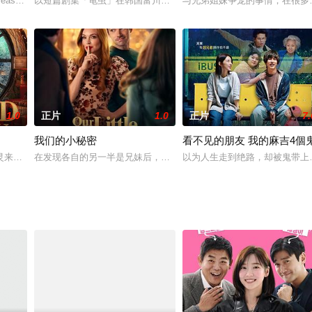
代生活，边面对做母亲的责任。
 season, Kitty becomes c
以短篇剧集「龟虫」在韩国富川国际FANTASTIC电影节获得大好评为起
与兄弟姐妹争宠的事情，在很多
1.0
正片
1.0
正片
7.
我们的小秘密
看不见的朋友 我的麻吉4個
被玩弄，成了大众群体中的取乐笑柄，他不小心从楼上
灵来到现实世界，他结识了一个小男孩，试图在这位新朋友的帮助下体验圣诞节
在发现各自的另一半是兄妹后，这两个心怀怨恨的前恋人必须在同一
以为人生走到绝路，却被鬼带上