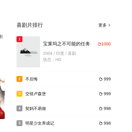
喜剧片排行
更多

删
1
宝莱坞之不可能的任务
1000

2004 / 印度 / 喜剧
状态：HD
不后悔
999
2

交错卢森堡
999
3

契妈不易做
998
4

0
明星少女养成记
998
5
