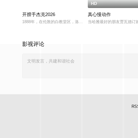
HD
8.0
HD
开膛手杰克2026
真心慢动作
1888年，在伦敦的白教堂区，洛蒂（柯克饰）发现自己被臭名
当哈雅最好的朋友贾瓦德订
影视评论
RS