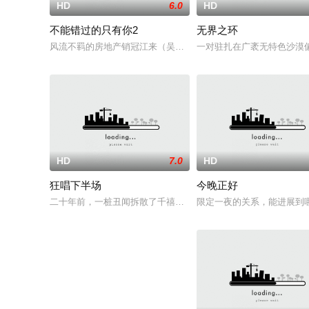
HD
6.0
HD
不能错过的只有你2
无界之环
风流不羁的房地产销冠江来（吴翊歌 饰），为利益化身“深情画家
一对驻扎在广袤无特色沙漠
HD
7.0
HD
狂唱下半场
今晚正好
二十年前，一桩丑闻拆散了千禧年初期当红的韩国流行三人团体
限定一夜的关系，能进展到