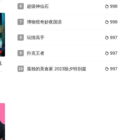
点，其他作品诸如「Shirley
家庭里都会发生。但是主人公梅丽萨争宠的对手不同一般——那是她父亲所写
超级神仙石
998
6

博物馆奇妙夜国语
998
7

玩情高手
997
8

0
扑克王者
997
9

鬼
孤独的美食家 2023除夕特别篇
997
10

的魔力
屋檐下度过圣诞节，同时隐瞒他们的恋爱史。
岔路。