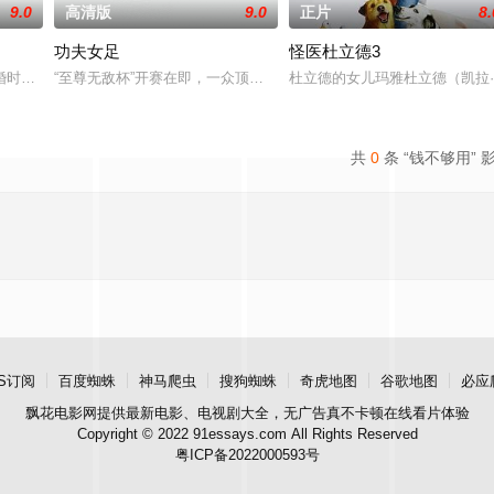
9.0
高清版
9.0
正片
8.
功夫女足
怪医杜立德3
昭著的开膛手杰克（洛马斯饰）所困扰，他是一个名
婚时，她长期单身的世界开始崩溃——谁能想到真爱竟然会藏在朋友里呢？
“至尊无敌杯”开赛在即，一众顶尖球队即将展开一场前所未有的巅峰
杜立德的女儿玛雅杜立德（凯拉
共
0
条 “钱不够用” 
S订阅
百度蜘蛛
神马爬虫
搜狗蜘蛛
奇虎地图
谷歌地图
必应
飘花电影网
提供最新电影、电视剧大全，无广告真不卡顿在线看片体验
Copyright © 2022 91essays.com All Rights Reserved
粤ICP备2022000593号