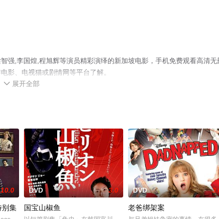
智强,李国煌,程旭辉等演员精彩演绎的新加坡电影，手机免费观看高清无
瓣电影、电视猫或剧情网等平台了解。
展开全部

10.0
DVD
3.0
DVD
3.
特别集
国宝山椒鱼
老爸绑架案