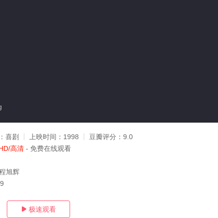
g
：
喜剧
上映时间：
1998
豆瓣评分：
9.0
HD/高清
- 免费在线观看
,程旭辉
09
极速观看
