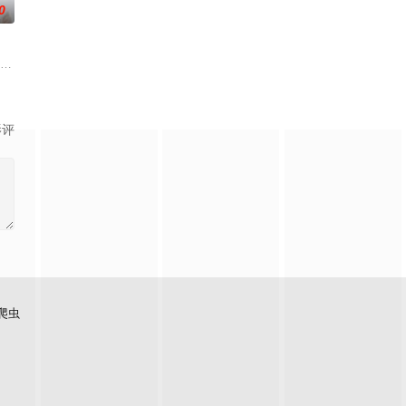
0
对决！而此时的功夫女足队员们开局直接拿了地
·帕特饰）已经长大成人，到了青春期，母亲将她送往道奇农场度过夏天，她在
影评
爬虫