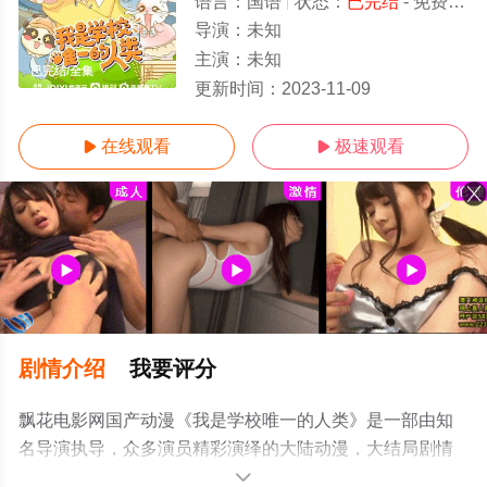
语言：
国语
状态：
已完结
- 免费在线观看
导演：
未知
主演：
未知
已完结/全集
更新时间：
2023-11-09
在线观看
极速观看


剧情介绍
我要评分
飘花电影网国产动漫《我是学校唯一的人类》是一部由知
名导演执导，众多演员精彩演绎的大陆动漫，大结局剧情
已揭晓（已完结），手机免费观看高清无删减完整版动漫
