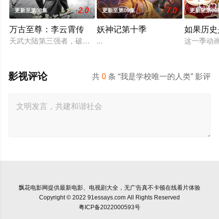
2.0
7.0
更新至第08集
更新至第09集
更新至第06
万古至尊：李云霄传
妖神记第十季
如果历史
天武大陆第三强者，破军武帝古飞扬被世界规则所限，修为困在
...
这一季动
影视评论
共
0
条 “我是学校唯一的人类” 影评
飘花电影网
提供最新电影、电视剧大全，无广告真不卡顿在线看片体验
Copyright © 2022 91essays.com All Rights Reserved
粤ICP备2022000593号