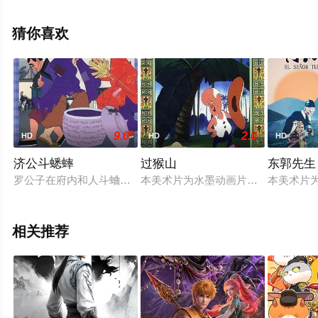
全集就上飘花影院，更多相关信息可移步至豆瓣动漫、电
视猫或剧情网等平台了解。
猜你喜欢
9.0
2.0
HD
HD
HD
济公斗蟋蟀
过猴山
东郭先生
罗公子在府内和人斗蛐蛐时，他的黑蛐蛐大获全胜帮他赢了很多
本美术片为水墨动画片。炎炎夏日，
本美术片
相关推荐