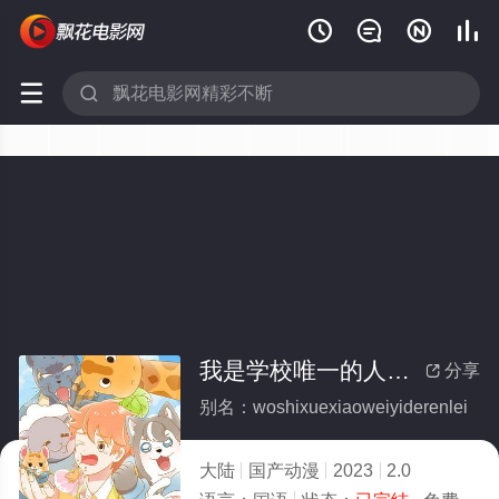






我是学校唯一的人类(全集)
分享

别名：woshixuexiaoweiyiderenlei
大陆
国产动漫
2023
2.0