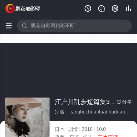






江户川乱步短篇集3(全集)
分享

别名：jianghuchuanluanbuduanpianji3
日本
剧情
2018
10.0