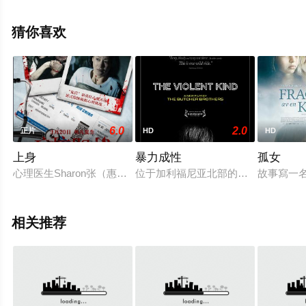
免费观看高清无删减完整版电影大全就上飘花影院，更多
相关信息可移步至豆瓣电影、电视猫或剧情网等平台了
猜你喜欢
解。
6.0
2.0
正片
HD
HD
上身
暴力成性
孤女
心理医生Sharon张（惠英红 饰）是一个全身心扑在事业上的
位于加利福尼亚北部的奥克兰，是一
故事寫一
相关推荐