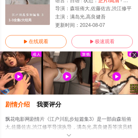
语言：
日语
状态：
正片/高清
- 免费在线观看
导演：
森垣侑大,佐藤佐吉,渋江修平
主演：
满岛光,高良健吾
1-3全集/大结局
更新时间：
2024-08-07
在线观看
极速观看


剧情介绍
我要评分
飘花电影网剧情片《江户川乱步短篇集3》是一部由森垣侑
大,佐藤佐吉,渋江修平导演执导，满岛光,高良健吾等演员精
彩演绎的日本电影，大结局剧情已揭晓（1-3全集），手机
