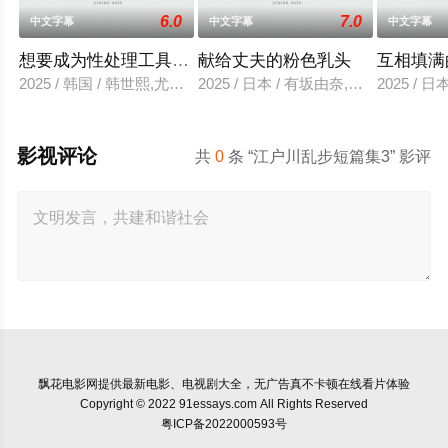
6.0
7.0
中文字幕
中文字幕
中文字幕
想要成为性处理工具的妹妹
献给丈夫的粉色乳头
互相填满
2025 / 韩国 / 韩世熙,尤里,智熙,尚宇,尚斗,民秀
2025 / 日本 / 有坂由奈,高宫惠子,
2025 / 
影视评论
共
0
条 “江户川乱步短篇集3” 影评
飘花电影网
提供最新电影、电视剧大全，无广告真不卡顿在线看片体验
Copyright © 2022 91essays.com All Rights Reserved
粤ICP备2022000593号