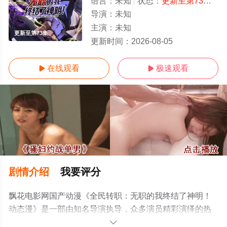
语言：
未知
状态：
更新至第73集
- 
导演：
未知
主演：
未知
更新至第73集
更新时间：
2026-08-05
在线观看
极速观看


剧情介绍
我要评分
飘花电影网国产动漫《全民转职：无职的我终结了神明！
动态漫》是一部由知名导演执导，众多演员精彩演绎的热
播动漫，手机免费观看高清无删减完整版动漫全集就上飘
