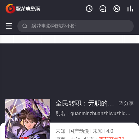






全民转职：无职的我终结了神明！动态漫
分享

别名：quanminzhuanzhiwuzhidewozhongjieliaoshenmingdongtaiman
未知
国产动漫
未知
4.0