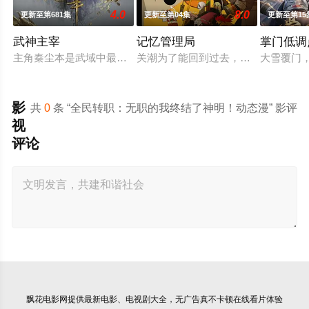
4.0
8.0
更新至第681集
更新至第04集
更新至第15
武神主宰
记忆管理局
掌门低调
主角秦尘本是武域中最顶尖的天才强者，却遭歹人暗算，陨落大
关潮为了能回到过去，寻找着能启动时
大雪覆门
影
共
0
条 “全民转职：无职的我终结了神明！动态漫” 影评
视
评论
飘花电影网
提供最新电影、电视剧大全，无广告真不卡顿在线看片体验