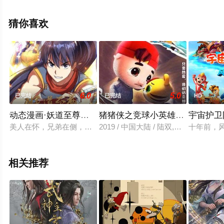
花影院，更多相关信息可移步至豆瓣动漫、电视猫或剧情
网等平台了解。
猜你喜欢
6.0
5.0
已完结
已完结
HD
动态漫画·妖道至尊第一季
猪猪侠之竞球小英雄第4季
宇宙护卫
美人在怀，兄弟在侧，神兵在手！涅槃重生，妖皇再现！看少年
2019 / 中国大陆 / 陆双,祖晴,徐经纬,
十年前，
相关推荐