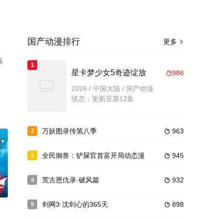
国产动漫排行
更多

版
1
星卡梦少女5奇迹绽放
986

2026 / 中国大陆 / 国产动漫
状态：更新至第12集
万妖图录传第八季
963
2

全民御兽：铲屎官首富开局动态漫
945
3

荒古恩仇录·破风篇
932
4

0
剑网3·沈剑心的365天
898
5
