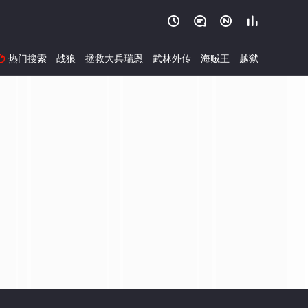




热门搜索
战狼
拯救大兵瑞恩
武林外传
海贼王
越狱
