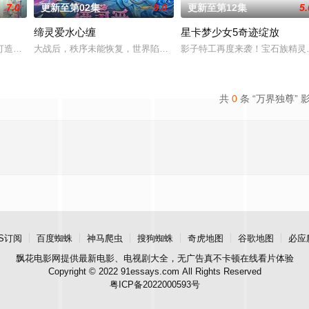
7.0
更新至第02集
9.0
更新至第12集
5.
缔灵爱水心缠
星卡梦少女5奇迹绽放
》、《万相之王》这三部作品所做的衍生动画短片。
打造『花仙子』全新动画
大战后，秩序未能恢复，世界陷入混乱。混沌从深渊崛起，黑暗如潮
影子特工再度来袭！宝石族精灵
共
0
条 “万界独尊” 
S订阅
百度蜘蛛
神马爬虫
搜狗蜘蛛
奇虎地图
谷歌地图
必应
飘花电影网
提供最新电影、电视剧大全，无广告真不卡顿在线看片体验
Copyright © 2022 91essays.com All Rights Reserved
粤ICP备2022000593号