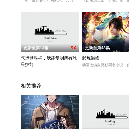
一年一度的春节即将到来，人们都陷入了一片欢快的节庆气氛之中
《如果历史是一群喵》是一
更新至第13集
5.0
更新至第48集
气运世界杯，我能复制所有球
武炼巅峰
星技能
动画改编自莫默同名小说，
平行世界，足球胜负直接绑定国运。Z国连年战败，国运衰微，民
相关推荐