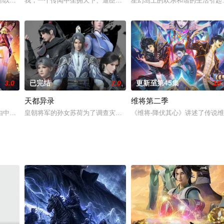
。孤身一人在外的光头强（谭笑 配音）也想回家过
部以华夏历史为主线，依据二十四史等文献资料编绘的历史漫画，旨在向青年读
我，一个传闻中坐拥天下、逼臣为妃的女帝，遭报应了……昔日旧人
星幻岛上的欢乐和谐的生活引起
3.0
已完结
7.0
更新至第45集
10.
天都异录
维将第二季
由中影年年制作，企鹅影视阅文出品，腾讯视频独播，敬请期待！
皇朝将军的孙女苏荷为了调查灾祸原因来到天都附近的白雾山，谁知
《维将-降伏其心》讲述了传说
生凋敝。穿越成国足替补的林锋绑定“球星技能复刻