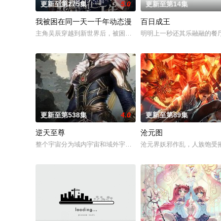
更新至第275集
5.0
更新至第14集
我被困在同一天一千年动态漫
百日成王
主角吴辰穿越到新世界后，被困在2020年7月7日这一天不断轮
明明上一秒还其乐融融的餐
更新至第538集
4.0
更新至第89集
逆天至尊
沧元图
整个宇宙分为域内宇宙和域外宇宙，两个宇宙彼此为敌，域外宇宙
沧元界妖邪作乱，人族饱受