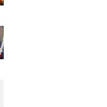
0
“明”失
图而遭人暗算，残魂沉睡万年之后，在天运大陆南云帝国有名的“废物牧云”身上
0
心志与利落
醒绑定逆天系统，靠水系启灵死里逃生，立誓肃清
—谷雨街后巷。 无论城市的角落，还是繁星坠落的荒漠， 穿过现实的迷宫，欢