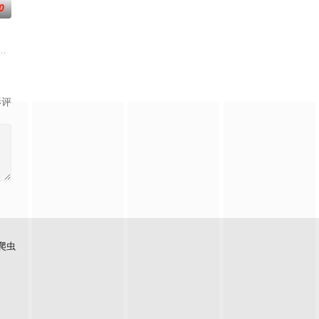
0
水般吞噬大地……缔默完成了命运的蜕变——她不
竟然成了关键所在！东方桃子与伙伴们一边为救治师父森木宇冲击仙蜜试炼赛
影评
爬虫