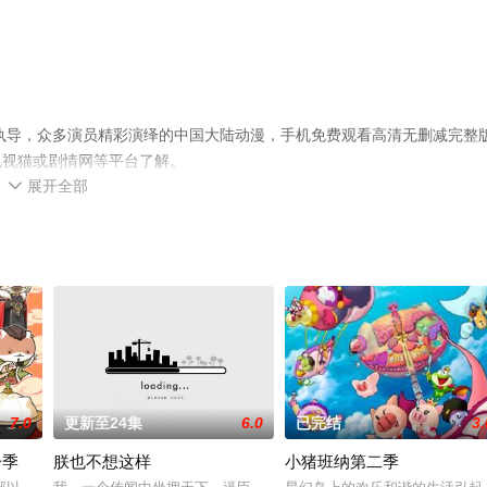
执导，众多演员精彩演绎的中国大陆动漫，手机免费观看高清无删减完整
电视猫或剧情网等平台了解。
展开全部

7.0
更新至24集
6.0
已完结
3.
一季
朕也不想这样
小猪班纳第二季