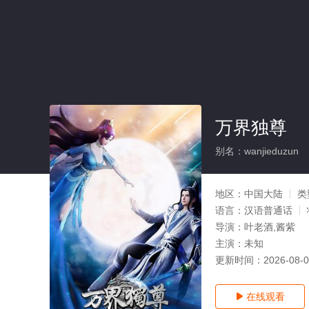
万界独尊
别名：wanjieduzun
地区：
中国大陆
类
语言：
汉语普通话
导演：
叶老酒,酱紫
主演：
未知
更新时间：
2026-08-
在线观看
