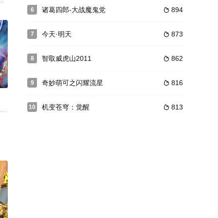
者普及中华
纷纷翻脸不认人，我竟落在了仇家王爷的手里？！
了一波邪恶势力的不满和觊觎。在海洋深处有一个神秘的魔幻岛，岛主是没有
诸葛四郎-大战魔鬼党
894
6

今天·明天
873
7

智取威虎山2011
862
8

0
奇妙萌可之闪耀流星
816
9

机变苍穹：觉醒
813
10

竟遇到大妖破封伤人，幸得方士莫寻真挺身相救。
维将之子古宇，为了寻找年幼时意外失踪的父亲踏入质维世界，开始冒险之旅的