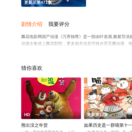
更新至第471集
剧情介绍
我要评分
飘花电影网国产动漫《万界独尊》是一部由叶老酒,酱紫导演
动漫全集就上飘花影院，更多相关信息可移步至豆瓣动漫、
猜你喜欢
HD
7.0
更新第12集
熊出没之年货
如果历史是一群喵第十