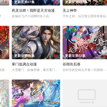
7.0
更新至第07集
8.0
更新至第629集
5.
死灵法师！我即是天灾动漫
无上神帝
回。他曾肆意放纵做尽恶事，也绝望暴走以各种方
厅，下一秒竟然血流成河……明明是爱民如子的君王下一秒竟然变成嗜血凶兽……
改编自飞卢小说网同名小说。
万年之前，仙王牧云因持有诛仙
5.0
更新至第05集
1.0
更新至第02集
1.
掌门低调点动漫
谷雨街后巷
由天魔统治，域内宇宙分为神界，仙界，凡间。 在
摧残，主角孟川自小立下为母复仇的誓言，以镜湖道院为起点，凭借坚毅无畏的
大雪覆门，妖修突袭，屠尽墨门，少年路朝歌痛失至亲，绝境之中觉
在时空的交错点开着一间酒馆—