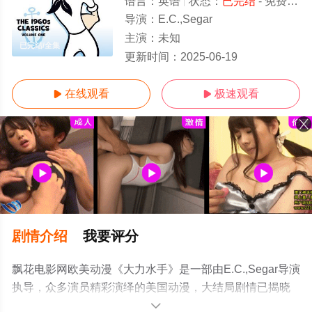
语言：
英语
状态：
已完结
- 免费在线观看
导演：
E.C.,Segar
主演：
未知
已完结/全集
更新时间：
2025-06-19
在线观看
极速观看


剧情介绍
我要评分
飘花电影网欧美动漫《大力水手》是一部由E.C.,Segar导演
执导，众多演员精彩演绎的美国动漫，大结局剧情已揭晓
（已完结），手机免费观看高清无删减完整版动漫全集就
