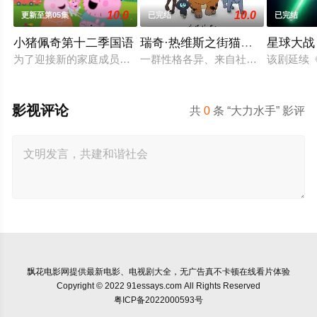
10.0
10.0
更新至第05集
已完结
已完结
小猪佩奇第十二季国语
瑞奇·热维斯之街猫一族
星球大战
为了迎接新的家庭成员，猪爸爸和猪妈妈不得不准备搬家。在兔
一群性格各异、来自社会底层的英国流
该剧延续
影视评论
共
0
条 “大力水手” 影评
飘花电影网
提供最新电影、电视剧大全，无广告真不卡顿在线看片体验
Copyright © 2022 91essays.com All Rights Reserved
粤ICP备2022000593号