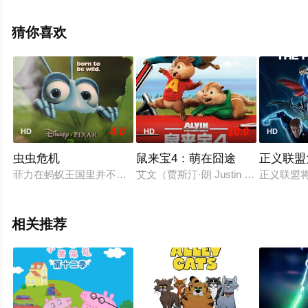
上飘花影院，更多相关信息可移步至豆瓣动漫、电视猫或
剧情网等平台了解。
猜你喜欢
4.0
10.0
HD
HD
HD
虫虫危机
鼠来宝4：萌在囧途
正义联盟
菲力在蚂蚁王国里并不怎么受欢迎，尽管他发明了先进的收割机
艾文（贾斯汀·朗 Justin Long 配音）、
正义联盟
相关推荐