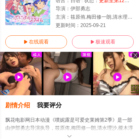
语言：
日语
状态：
更新至第12集
- 
导演：
伊部勇志
主演：
筱原侑,梅田修一朗,清水理沙,榎木淳弥,花守由美里,大谷育江,上坂堇
更新至第12集
更新时间：
2025-09-21
在线观看
极速观看


剧情介绍
我要评分
飘花电影网日本动漫《噗妮露是可爱史莱姆第2季》是一部
由伊部勇志导演执导，筱原侑,梅田修一朗,清水理沙,榎木淳
弥,花守由美里,大谷育江,上坂堇等演员精彩演绎的日本动
