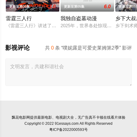
3.0
6.0
更新至第05集
更新至第05集
更新至第05
雷霆三人行
我独自盗墓动漫
乡下大叔
《雷霆三人行》讲述了三个青梅竹马的挚友拼命寻找失踪少女的
2025年，世界各处惊现古墓，获得
乡下剑术
影视评论
共
0
条 “噗妮露是可爱史莱姆第2季” 影评
飘花电影网
提供最新电影、电视剧大全，无广告真不卡顿在线看片体验
Copyright © 2022 91essays.com All Rights Reserved
粤ICP备2022000593号