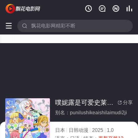






噗妮露是可爱史莱姆第2季
分享

别名：punilushikeaishilaimudi2ji
日本
日韩动漫
2025
1.0