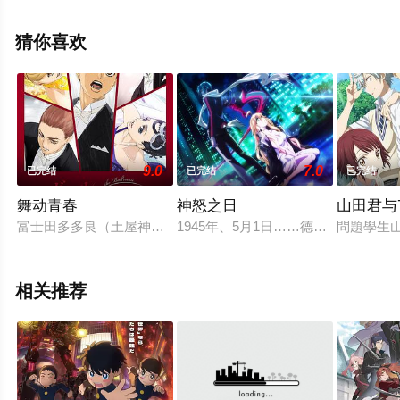
漫，手机免费观看高清无删减完整版动漫全集就上飘花影
院，更多相关信息可移步至豆瓣动漫、电视猫或剧情网等
猜你喜欢
平台了解。
9.0
7.0
已完结
已完结
已完结
舞动青春
神怒之日
山田君与7
富士田多多良（土屋神叶 配音）是一个平凡的初中三年级男生，
1945年、5月1日……德国。在陷落
問題學生
相关推荐