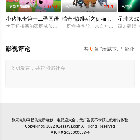
10.0
10.0
更新至第05集
已完结
已完结
小猪佩奇第十二季国语
瑞奇·热维斯之街猫一族
星球大战
为了迎接新的家庭成员，猪爸爸和猪妈妈不得不准备搬家。在兔
一群性格各异、来自社会底层的英国流
该剧延续
影视评论
共
0
条 “漫威丧尸” 影评
飘花电影网
提供最新电影、电视剧大全，无广告真不卡顿在线看片体验
Copyright © 2022 91essays.com All Rights Reserved
粤ICP备2022000593号