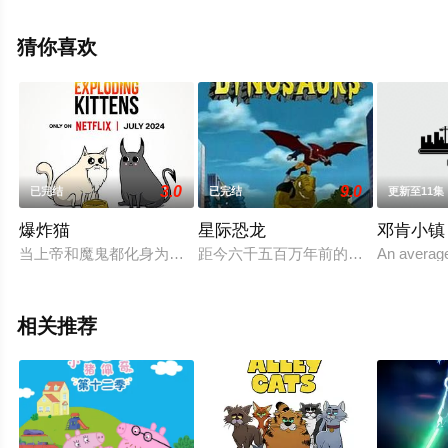
亚特·罗素,兰道尔·朴,伊曼·韦拉尼,多米妮克·索恩,托德·威廉
姆斯等演员精彩演绎的美国动漫，大结局剧情已揭晓（已
猜你喜欢
完结），手机免费观看高清无删减完整版动漫全集就上飘
花影院，更多相关信息可移步至豆瓣动漫、电视猫或剧情
网等平台了解。
3.0
9.0
已完结
已完结
更新至11集
爆炸猫
星际恐龙
邓肯小镇
当上帝和魔鬼都化身为矮胖的家猫被送到地球上时，一场永恒的
距今六千五百万年前的远古时代，大
An average
相关推荐