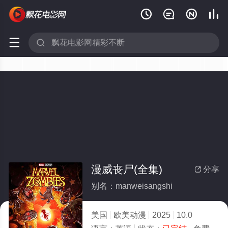






漫威丧尸(全集)
分享

别名：manweisangshi
美国
欧美动漫
2025
10.0