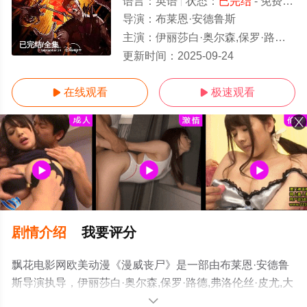
语言：
英语
状态：
已完结
- 免费在线观看
导演：
布莱恩·安德鲁斯
主演：
伊丽莎白·奥尔森,保罗·路德,弗洛伦丝·皮尤,大卫·哈伯,泰莎·汤普森,刘思慕,海莉·斯坦菲尔德,奥卡菲娜,怀亚特·罗素,兰道尔·朴,
已完结/全集
更新时间：
2025-09-24
在线观看
极速观看


剧情介绍
我要评分
飘花电影网欧美动漫《漫威丧尸》是一部由布莱恩·安德鲁
斯导演执导，伊丽莎白·奥尔森,保罗·路德,弗洛伦丝·皮尤,大
卫·哈伯,泰莎·汤普森,刘思慕,海莉·斯坦菲尔德,奥卡菲娜,怀
